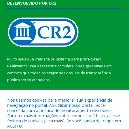
DESENVOLVIDO POR CR2
Muito mais que
criar site
ou
sistema para prefeituras
!
Realizamos uma
assessoria
completa, onde garantimos em
contrato que todas as exigências das
leis de transparência
pública
serão atendidas.
Conheça o
PNTP
e o
Radar da Transparência Pública
b
Nós usamos cookies para melhorar sua experiência de
navegação no portal. Ao utilizar nosso portal, você
concorda com a política de monitoramento de cookies.
Para ter mais informações sobre como isso é feito, acesse
Política de cookies (
Leia mais
). Se você concorda, clique em
Todos os direitos reservados a Câmara Municipal de Anajás.
ACEITO.