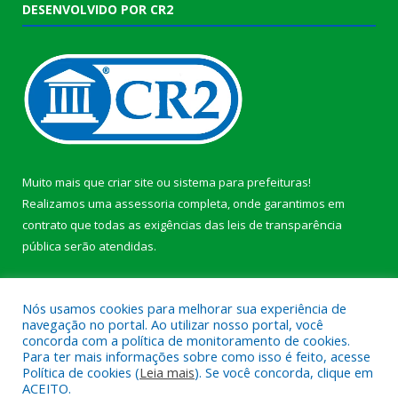
DESENVOLVIDO POR CR2
Muito mais que
criar site
ou
sistema para prefeituras
!
Realizamos uma
assessoria
completa, onde garantimos em
contrato que todas as exigências das
leis de transparência
pública
serão atendidas.
Conheça o
PNTP
e o
Radar da Transparência Pública
b
Nós usamos cookies para melhorar sua experiência de
navegação no portal. Ao utilizar nosso portal, você
concorda com a política de monitoramento de cookies.
Para ter mais informações sobre como isso é feito, acesse
Política de cookies (
Leia mais
). Se você concorda, clique em
Todos os direitos reservados a Câmara Municipal de Anajás.
ACEITO.