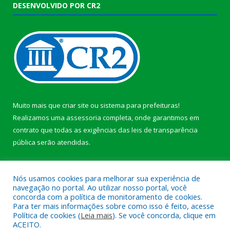
DESENVOLVIDO POR CR2
Muito mais que
criar site
ou
sistema para prefeituras
!
Realizamos uma
assessoria
completa, onde garantimos em
contrato que todas as exigências das
leis de transparência
pública
serão atendidas.
Conheça o
PNTP
e o
Radar da Transparência Pública
b
Nós usamos cookies para melhorar sua experiência de
navegação no portal. Ao utilizar nosso portal, você
concorda com a política de monitoramento de cookies.
Para ter mais informações sobre como isso é feito, acesse
Política de cookies (
Leia mais
). Se você concorda, clique em
Todos os direitos reservados a Câmara Municipal de Anajás.
ACEITO.