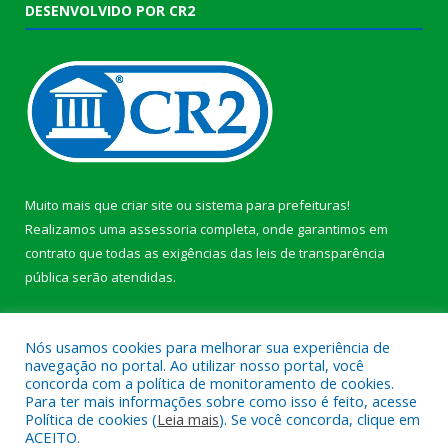
DESENVOLVIDO POR CR2
Muito mais que
criar site
ou
sistema para prefeituras
!
Realizamos uma
assessoria
completa, onde garantimos em
contrato que todas as exigências das
leis de transparência
pública
serão atendidas.
Conheça o
PNTP
e o
Radar da Transparência Pública
b
Nós usamos cookies para melhorar sua experiência de
navegação no portal. Ao utilizar nosso portal, você
concorda com a política de monitoramento de cookies.
Para ter mais informações sobre como isso é feito, acesse
Política de cookies (
Leia mais
). Se você concorda, clique em
Todos os direitos reservados a Câmara Municipal de Anajás.
ACEITO.