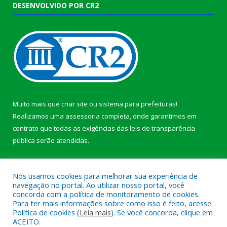
DESENVOLVIDO POR CR2
Muito mais que
criar site
ou
sistema para prefeituras
!
Realizamos uma
assessoria
completa, onde garantimos em
contrato que todas as exigências das
leis de transparência
pública
serão atendidas.
Conheça o
PNTP
e o
Radar da Transparência Pública
b
Nós usamos cookies para melhorar sua experiência de
navegação no portal. Ao utilizar nosso portal, você
concorda com a política de monitoramento de cookies.
Para ter mais informações sobre como isso é feito, acesse
Política de cookies (
Leia mais
). Se você concorda, clique em
Todos os direitos reservados a Câmara Municipal de Anajás.
ACEITO.