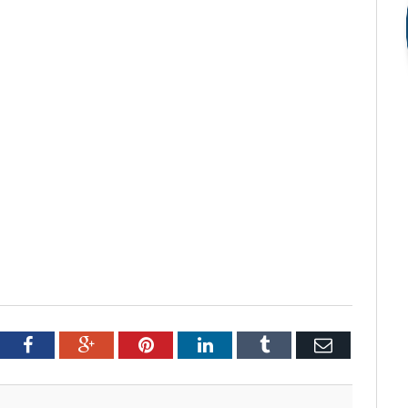
tter
Facebook
Google+
Pinterest
LinkedIn
Tumblr
Email