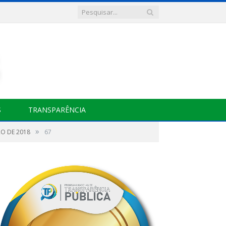
S
TRANSPARÊNCIA
»
RO DE 2018
67