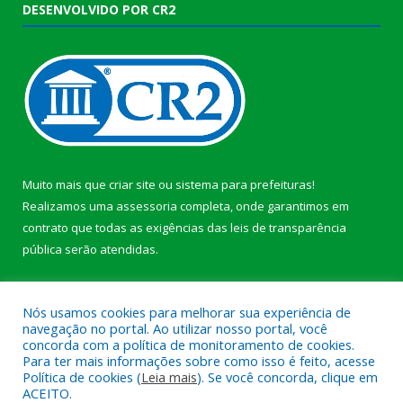
DESENVOLVIDO POR CR2
Muito mais que
criar site
ou
sistema para prefeituras
!
Realizamos uma
assessoria
completa, onde garantimos em
contrato que todas as exigências das
leis de transparência
pública
serão atendidas.
Conheça o
PNTP
e o
Radar da Transparência Pública
b
Nós usamos cookies para melhorar sua experiência de
navegação no portal. Ao utilizar nosso portal, você
concorda com a política de monitoramento de cookies.
Para ter mais informações sobre como isso é feito, acesse
Política de cookies (
Leia mais
). Se você concorda, clique em
Todos os direitos reservados a Câmara Municipal de Anajás.
ACEITO.