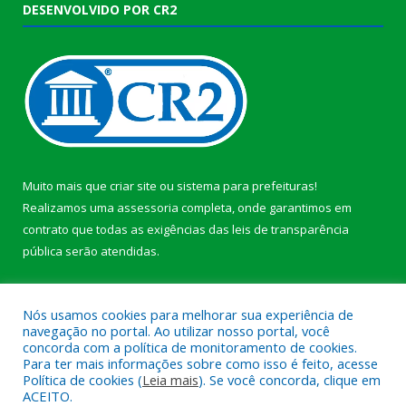
DESENVOLVIDO POR CR2
Muito mais que
criar site
ou
sistema para prefeituras
!
Realizamos uma
assessoria
completa, onde garantimos em
contrato que todas as exigências das
leis de transparência
pública
serão atendidas.
Conheça o
PNTP
e o
Radar da Transparência Pública
b
Nós usamos cookies para melhorar sua experiência de
navegação no portal. Ao utilizar nosso portal, você
concorda com a política de monitoramento de cookies.
Para ter mais informações sobre como isso é feito, acesse
Política de cookies (
Leia mais
). Se você concorda, clique em
Todos os direitos reservados a Câmara Municipal de Anajás.
ACEITO.