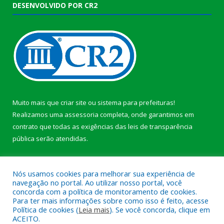
DESENVOLVIDO POR CR2
Muito mais que
criar site
ou
sistema para prefeituras
!
Realizamos uma
assessoria
completa, onde garantimos em
contrato que todas as exigências das
leis de transparência
pública
serão atendidas.
Conheça o
PNTP
e o
Radar da Transparência Pública
b
Nós usamos cookies para melhorar sua experiência de
navegação no portal. Ao utilizar nosso portal, você
concorda com a política de monitoramento de cookies.
Para ter mais informações sobre como isso é feito, acesse
Política de cookies (
Leia mais
). Se você concorda, clique em
Todos os direitos reservados a Câmara Municipal de Anajás.
ACEITO.