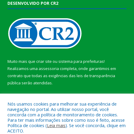
DESENVOLVIDO POR CR2
Muito mais que
criar site
ou
sistema para prefeituras
!
Realizamos uma
assessoria
completa, onde garantimos em
contrato que todas as exigências das
leis de transparência
pública
serão atendidas.
Conheça o
PNTP
e o
Radar da Transparência Pública
b
Nós usamos cookies para melhorar sua experiência de
navegação no portal. Ao utilizar nosso portal, você
concorda com a política de monitoramento de cookies.
Para ter mais informações sobre como isso é feito, acesse
Política de cookies (
Leia mais
). Se você concorda, clique em
Todos os direitos reservados a Câmara Municipal de Anajás.
ACEITO.