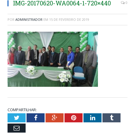
IMG-20170620-WA0064-1-720×440
0
POR
ADMINISTRADOR
EM
15 DE FEVEREIRO DE 2019
COMPARTILHAR:
Twitter
Facebook
Google+
Pinterest
LinkedIn
Tumblr
Email