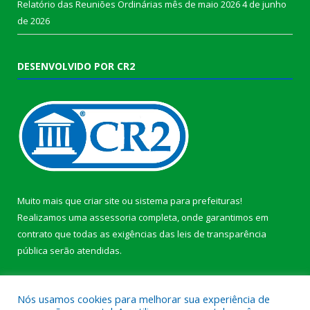
Relatório das Reuniões Ordinárias mês de maio 2026
4 de junho
de 2026
DESENVOLVIDO POR CR2
Muito mais que
criar site
ou
sistema para prefeituras
!
Realizamos uma
assessoria
completa, onde garantimos em
contrato que todas as exigências das
leis de transparência
pública
serão atendidas.
Conheça o
PNTP
e o
Radar da Transparência Pública
b
Nós usamos cookies para melhorar sua experiência de