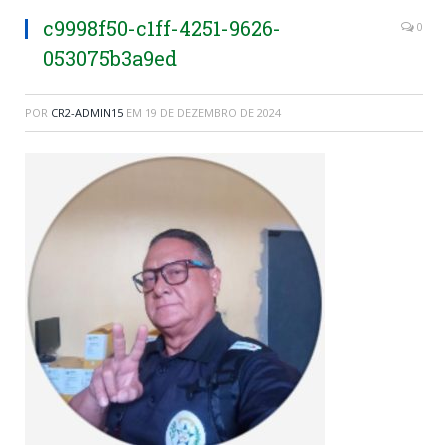
c9998f50-c1ff-4251-9626-
0
053075b3a9ed
POR
CR2-ADMIN15
EM
19 DE DEZEMBRO DE 2024