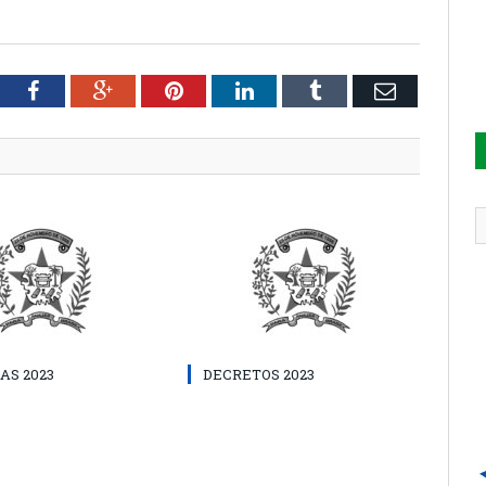
tter
Facebook
Google+
Pinterest
LinkedIn
Tumblr
Email
AS 2023
DECRETOS 2023