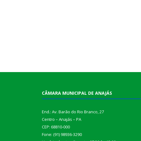
CÂMARA MUNICIPAL DE ANAJÁS
End.: Av. Barão do Rio Branco, 27
Centro – Anajás – PA
CEP: 68810-000
Fone: (91) 98936-3290