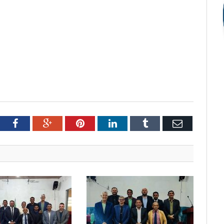
tter
Facebook
Google+
Pinterest
LinkedIn
Tumblr
Email