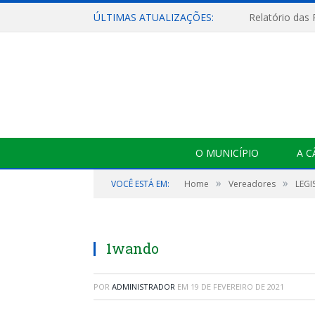
ÚLTIMAS ATUALIZAÇÕES:
Relatório das
O MUNICÍPIO
A 
»
»
VOCÊ ESTÁ EM:
Home
Vereadores
LEGI
1wando
POR
ADMINISTRADOR
EM
19 DE FEVEREIRO DE 2021