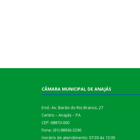
CÂMARA MUNICIPAL DE ANAJÁS
End.: Av. Barão do Rio Branco, 27
Centro – Anajás – PA
CEP: 68810-000
Fone: (91) 98936-3290
Horário de atendimento: 07:30 às 13:00