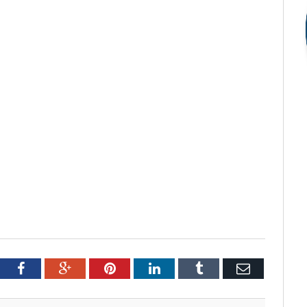
tter
Facebook
Google+
Pinterest
LinkedIn
Tumblr
Email