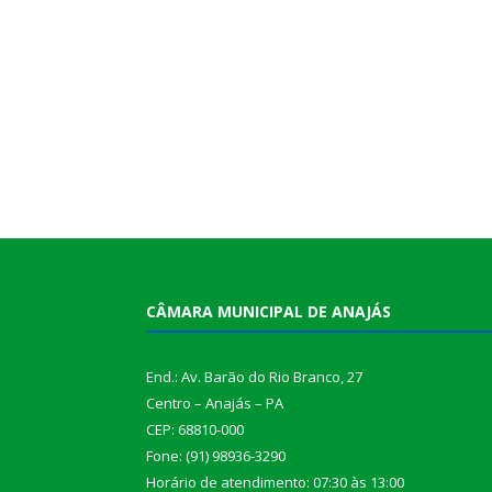
CÂMARA MUNICIPAL DE ANAJÁS
End.: Av. Barão do Rio Branco, 27
Centro – Anajás – PA
CEP: 68810-000
Fone: (91) 98936-3290
Horário de atendimento: 07:30 às 13:00