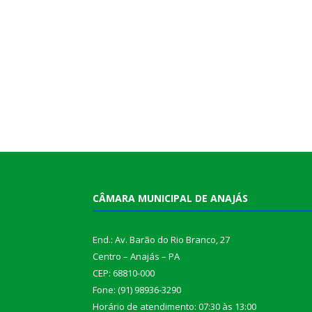
CÂMARA MUNICIPAL DE ANAJÁS
End.: Av. Barão do Rio Branco, 27
Centro – Anajás – PA
CEP: 68810-000
Fone: (91) 98936-3290
Horário de atendimento: 07:30 às 13:00