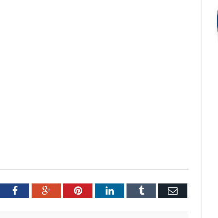
tter
Facebook
Google+
Pinterest
LinkedIn
Tumblr
Email