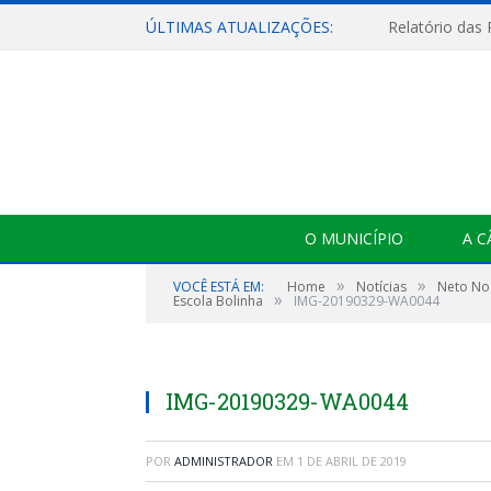
ÚLTIMAS ATUALIZAÇÕES:
Relatório das
O MUNICÍPIO
A 
»
»
VOCÊ ESTÁ EM:
Home
Notícias
Neto No
»
Escola Bolinha
IMG-20190329-WA0044
IMG-20190329-WA0044
POR
ADMINISTRADOR
EM
1 DE ABRIL DE 2019