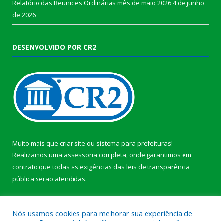
Relatório das Reuniões Ordinárias mês de maio 2026
4 de junho
de 2026
DESENVOLVIDO POR CR2
Muito mais que
criar site
ou
sistema para prefeituras
!
Realizamos uma
assessoria
completa, onde garantimos em
contrato que todas as exigências das
leis de transparência
pública
serão atendidas.
Conheça o
PNTP
e o
Radar da Transparência Pública
b
Nós usamos cookies para melhorar sua experiência de