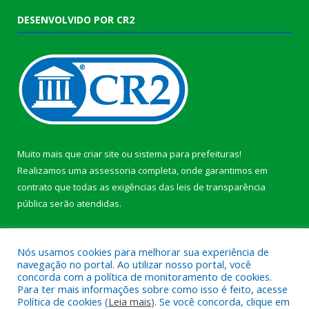
DESENVOLVIDO POR CR2
Muito mais que
criar site
ou
sistema para prefeituras
!
Realizamos uma
assessoria
completa, onde garantimos em
contrato que todas as exigências das
leis de transparência
pública
serão atendidas.
Conheça o
PNTP
e o
Radar da Transparência Pública
b
Nós usamos cookies para melhorar sua experiência de
navegação no portal. Ao utilizar nosso portal, você
concorda com a política de monitoramento de cookies.
Para ter mais informações sobre como isso é feito, acesse
Política de cookies (
Leia mais
). Se você concorda, clique em
Todos os direitos reservados a Câmara Municipal de Anajás.