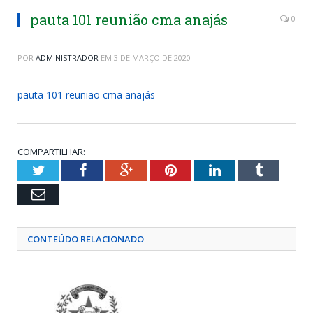
pauta 101 reunião cma anajás
0
POR
ADMINISTRADOR
EM
3 DE MARÇO DE 2020
pauta 101 reunião cma anajás
COMPARTILHAR:
Twitter
Facebook
Google+
Pinterest
LinkedIn
Tumblr
Email
CONTEÚDO RELACIONADO