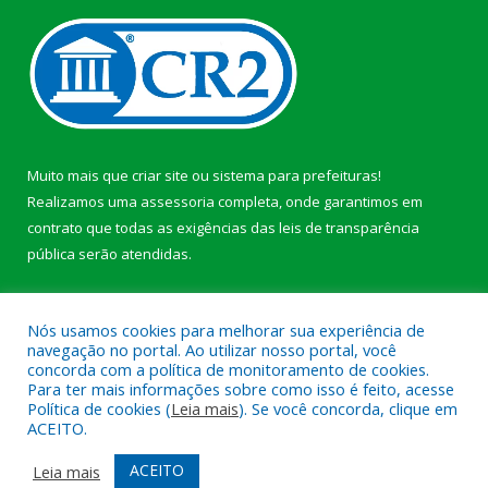
Muito mais que
criar site
ou
sistema para prefeituras
!
Realizamos uma
assessoria
completa, onde garantimos em
contrato que todas as exigências das
leis de transparência
pública
serão atendidas.
Conheça o
PNTP
e o
Radar da Transparência Pública
b
Nós usamos cookies para melhorar sua experiência de
navegação no portal. Ao utilizar nosso portal, você
concorda com a política de monitoramento de cookies.
Para ter mais informações sobre como isso é feito, acesse
Política de cookies (
Leia mais
). Se você concorda, clique em
Todos os direitos reservados a Câmara Municipal de Anajás.
ACEITO.
Mapa do Site
Acessar Área Administrativa
ACEITO
Leia mais