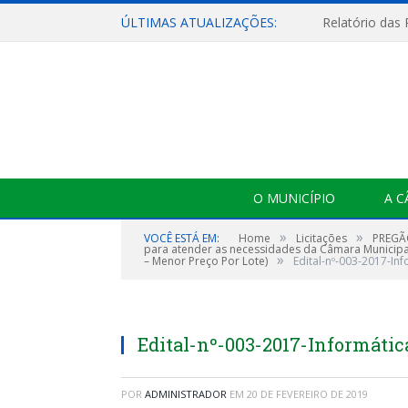
ÚLTIMAS ATUALIZAÇÕES:
Relatório das
O MUNICÍPIO
A 
»
»
VOCÊ ESTÁ EM:
Home
Licitações
PREGÃO
para atender as necessidades da Câmara Municipa
»
– Menor Preço Por Lote)
Edital-nº-003-2017-In
Edital-nº-003-2017-Informátic
POR
ADMINISTRADOR
EM
20 DE FEVEREIRO DE 2019