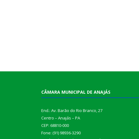
CÂMARA MUNICIPAL DE ANAJÁS
End.: Av. Barão do Rio Branco, 27
Centro – Anajás – PA
CEP: 68810-000
Fone: (91) 98936-3290