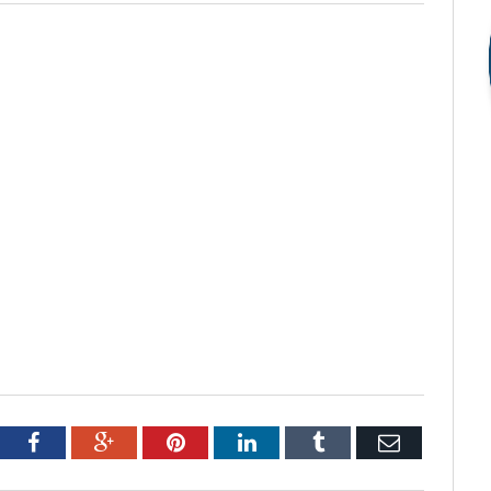
tter
Facebook
Google+
Pinterest
LinkedIn
Tumblr
Email