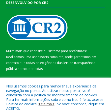
DESENVOLVIDO POR CR2
Muito mais que
criar site
ou
sistema para prefeituras
!
Realizamos uma
assessoria
completa, onde garantimos em
contrato que todas as exigências das
leis de transparência
pública
serão atendidas.
Conheça o
PNTP
e o
Radar da Transparência Pública
b
Nós usamos cookies para melhorar sua experiência de
navegação no portal. Ao utilizar nosso portal, você
concorda com a política de monitoramento de cookies.
Para ter mais informações sobre como isso é feito, acesse
Política de cookies (
Leia mais
). Se você concorda, clique em
Todos os direitos reservados a Câmara Municipal de Anajás.
ACEITO.