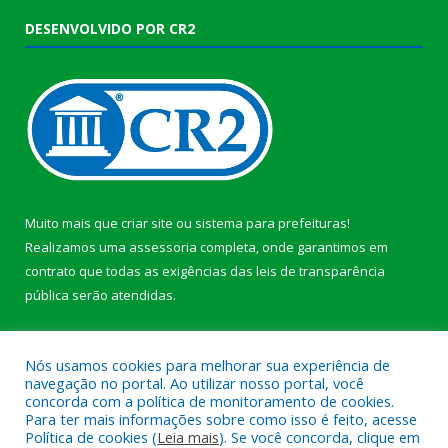
DESENVOLVIDO POR CR2
Muito mais que
criar site
ou
sistema para prefeituras
!
Realizamos uma
assessoria
completa, onde garantimos em
contrato que todas as exigências das
leis de transparência
pública
serão atendidas.
Conheça o
PNTP
e o
Radar da Transparência Pública
b
Nós usamos cookies para melhorar sua experiência de
navegação no portal. Ao utilizar nosso portal, você
concorda com a política de monitoramento de cookies.
Para ter mais informações sobre como isso é feito, acesse
Política de cookies (
Leia mais
). Se você concorda, clique em
Todos os direitos reservados a Câmara Municipal de Anajás.