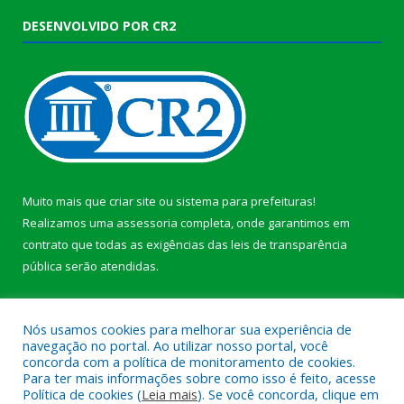
DESENVOLVIDO POR CR2
Muito mais que
criar site
ou
sistema para prefeituras
!
Realizamos uma
assessoria
completa, onde garantimos em
contrato que todas as exigências das
leis de transparência
pública
serão atendidas.
Conheça o
PNTP
e o
Radar da Transparência Pública
b
Nós usamos cookies para melhorar sua experiência de
navegação no portal. Ao utilizar nosso portal, você
concorda com a política de monitoramento de cookies.
Para ter mais informações sobre como isso é feito, acesse
Política de cookies (
Leia mais
). Se você concorda, clique em
Todos os direitos reservados a Câmara Municipal de Anajás.