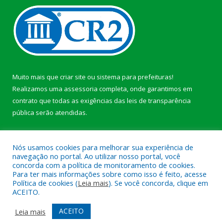
Muito mais que
criar site
ou
sistema para prefeituras
!
Realizamos uma
assessoria
completa, onde garantimos em
contrato que todas as exigências das
leis de transparência
pública
serão atendidas.
Conheça o
PNTP
e o
Radar da Transparência Pública
b
Nós usamos cookies para melhorar sua experiência de
navegação no portal. Ao utilizar nosso portal, você
concorda com a política de monitoramento de cookies.
Para ter mais informações sobre como isso é feito, acesse
Política de cookies (
Leia mais
). Se você concorda, clique em
Todos os direitos reservados a Câmara Municipal de Anajás.
ACEITO.
Mapa do Site
Acessar Área Administrativa
ACEITO
Leia mais
Acessar Webmail