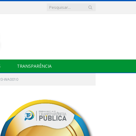
S
TRANSPARÊNCIA
20-WA0010