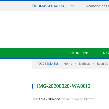
ÚLTIMAS ATUALIZAÇÕES:
Relatório das
O MUNICÍPIO
A 
»
»
VOCÊ ESTÁ EM:
Home
Notícias
Reunião 
IMG-20200320-WA0010
POR
ADMINISTRADOR
EM
20 DE MARÇO DE 2020