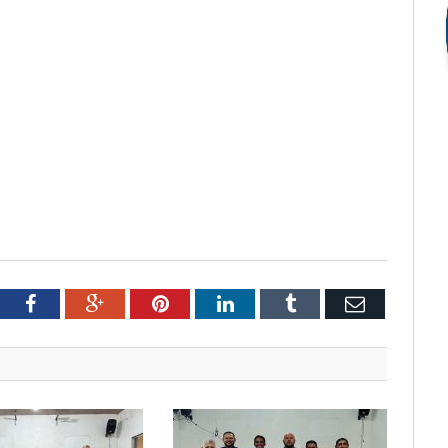
tter
Facebook
Google+
Pinterest
LinkedIn
Tumblr
Email