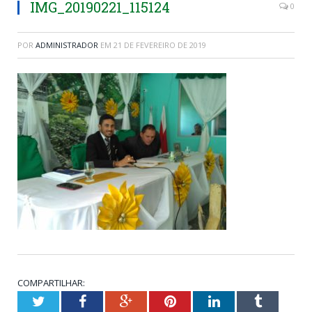
IMG_20190221_115124
0
POR
ADMINISTRADOR
EM
21 DE FEVEREIRO DE 2019
COMPARTILHAR:
Twitter
Facebook
Google+
Pinterest
LinkedIn
Tumblr