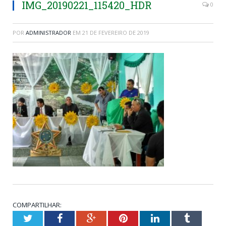
IMG_20190221_115420_HDR
0
POR
ADMINISTRADOR
EM
21 DE FEVEREIRO DE 2019
COMPARTILHAR:
Twitter
Facebook
Google+
Pinterest
LinkedIn
Tumblr