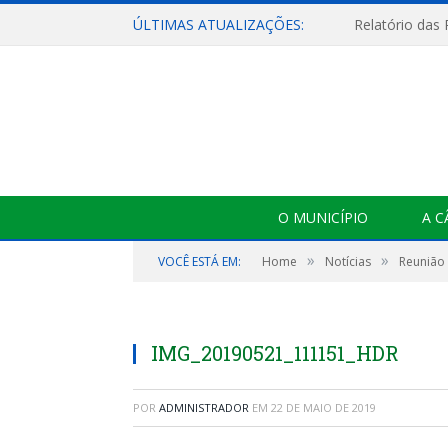
ÚLTIMAS ATUALIZAÇÕES:
Relatório das
O MUNICÍPIO
A 
»
»
VOCÊ ESTÁ EM:
Home
Notícias
Reunião 
IMG_20190521_111151_HDR
POR
ADMINISTRADOR
EM
22 DE MAIO DE 2019