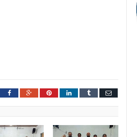
tter
Facebook
Google+
Pinterest
LinkedIn
Tumblr
Email