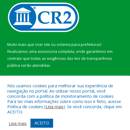
Muito mais que
criar site
ou
sistema para prefeituras
!
Realizamos uma
assessoria
completa, onde garantimos em
contrato que todas as exigências das
leis de transparência
pública
serão atendidas.
Conheça o
PNTP
e o
Radar da Transparência Pública
b
Nós usamos cookies para melhorar sua experiência de
navegação no portal. Ao utilizar nosso portal, você
concorda com a política de monitoramento de cookies.
Para ter mais informações sobre como isso é feito, acesse
Política de cookies (
Leia mais
). Se você concorda, clique em
Todos os direitos reservados a Câmara Municipal de Anajás.
ACEITO.
Mapa do Site
Acessar Área Administrativa
ACEITO
Leia mais
Acessar Webmail