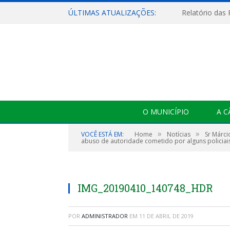
ÚLTIMAS ATUALIZAÇÕES:
Relatório das
O MUNICÍPIO
A 
»
»
VOCÊ ESTÁ EM:
Home
Notícias
Sr Márci
abuso de autoridade cometido por alguns policiai
IMG_20190410_140748_HDR
POR
ADMINISTRADOR
EM
11 DE ABRIL DE 2019