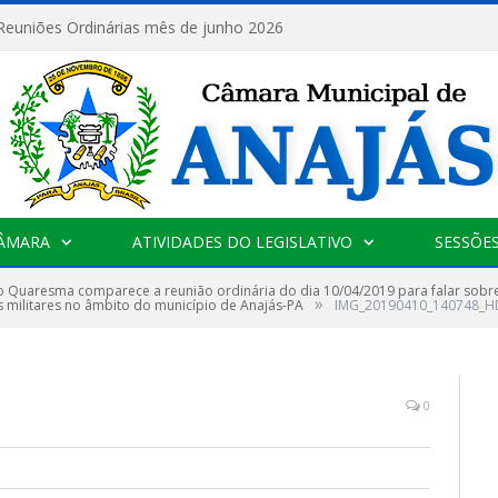
 Reuniões Ordinárias mês de junho 2026
CÂMARA
ATIVIDADES DO LEGISLATIVO
SESSÕE
o Quaresma comparece a reunião ordinária do dia 10/04/2019 para falar sobre 
»
s militares no âmbito do município de Anajás-PA
IMG_20190410_140748_H
0