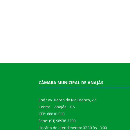
CÂMARA MUNICIPAL DE ANAJÁS
End.: Av. Barão do Rio Branco, 27
Centro – Anajás – PA
CEP: 68810-000
Fone: (91) 98936-3290
Horário de atendimento: 07:30 às 13:00