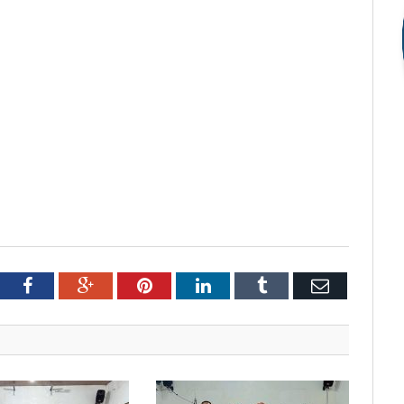
tter
Facebook
Google+
Pinterest
LinkedIn
Tumblr
Email