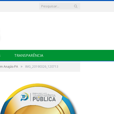
S
TRANSPARÊNCIA
»
em Anajás-PA
IMG_20190326_120713