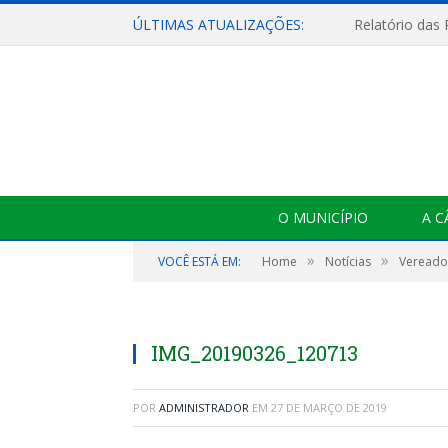
ÚLTIMAS ATUALIZAÇÕES:
Relatório das
O MUNICÍPIO
A 
»
»
VOCÊ ESTÁ EM:
Home
Notícias
Vereador
IMG_20190326_120713
POR
ADMINISTRADOR
EM
27 DE MARÇO DE 2019