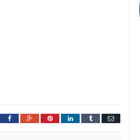
tter
Facebook
Google+
Pinterest
LinkedIn
Tumblr
Email