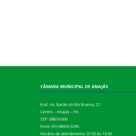
CÂMARA MUNICIPAL DE ANAJÁS
End.: Av. Barão do Rio Branco, 27
Centro – Anajás – PA
CEP: 68810-000
Fone: (91) 98936-3290
Horário de atendimento: 07:30 às 13:00