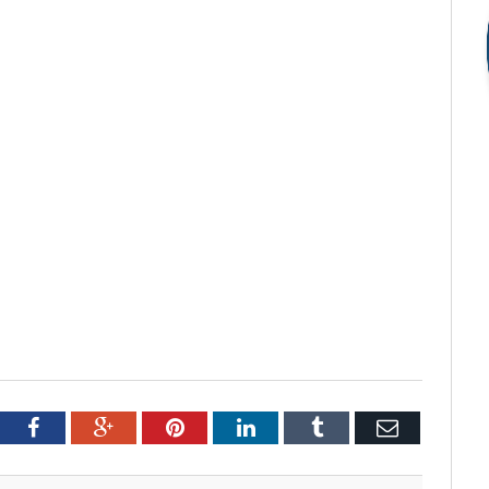
tter
Facebook
Google+
Pinterest
LinkedIn
Tumblr
Email