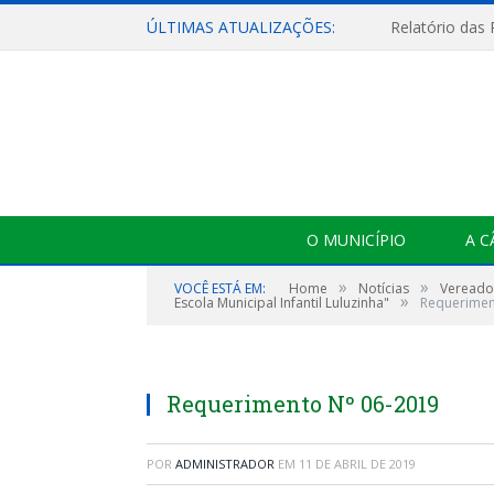
ÚLTIMAS ATUALIZAÇÕES:
Relatório das
O MUNICÍPIO
A 
»
»
VOCÊ ESTÁ EM:
Home
Notícias
Vereado
»
Escola Municipal Infantil Luluzinha"
Requerimen
Requerimento Nº 06-2019
POR
ADMINISTRADOR
EM
11 DE ABRIL DE 2019