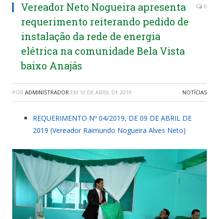
Vereador Neto Nogueira apresenta
0
requerimento reiterando pedido de
instalação da rede de energia
elétrica na comunidade Bela Vista
baixo Anajás
POR
ADMINISTRADOR
EM
10 DE ABRIL DE 2019
NOTÍCIAS
REQUERIMENTO Nº 04/2019, DE 09 DE ABRIL DE
2019 (Vereador Raimundo Nogueira Alves Neto)