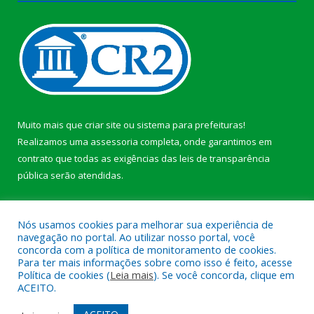
Muito mais que
criar site
ou
sistema para prefeituras
!
Realizamos uma
assessoria
completa, onde garantimos em
contrato que todas as exigências das
leis de transparência
pública
serão atendidas.
Conheça o
PNTP
e o
Radar da Transparência Pública
b
Nós usamos cookies para melhorar sua experiência de
navegação no portal. Ao utilizar nosso portal, você
concorda com a política de monitoramento de cookies.
Para ter mais informações sobre como isso é feito, acesse
Política de cookies (
Leia mais
). Se você concorda, clique em
Todos os direitos reservados a Câmara Municipal de Anajás.
ACEITO.
Mapa do Site
Acessar Área Administrativa