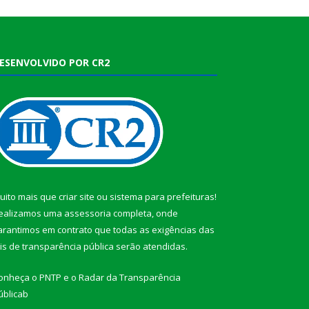
ESENVOLVIDO POR CR2
uito mais que
criar site
ou
sistema para prefeituras
!
ealizamos uma
assessoria
completa, onde
arantimos em contrato que todas as exigências das
eis de transparência pública
serão atendidas.
onheça o
PNTP
e o
Radar da Transparência
ública
b