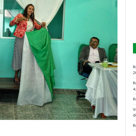
R
2
R
a
R
V
d
R