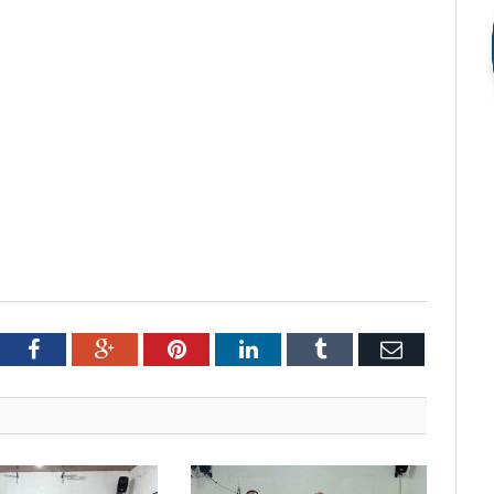
tter
Facebook
Google+
Pinterest
LinkedIn
Tumblr
Email