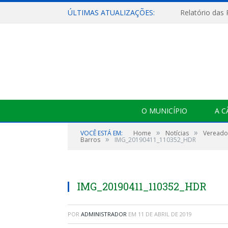
ÚLTIMAS ATUALIZAÇÕES:
Relatório das
O MUNICÍPIO
A 
»
»
VOCÊ ESTÁ EM:
Home
Notícias
Vereador
»
Barros
IMG_20190411_110352_HDR
IMG_20190411_110352_HDR
POR
ADMINISTRADOR
EM
11 DE ABRIL DE 2019