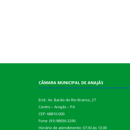
CÂMARA MUNICIPAL DE ANAJÁS
End.: Av. Barão do Rio Branco, 27
Centro – Anajás – PA
CEP: 68810-000
Fone: (91) 98936-3290
Horário de atendimento: 07:30 às 13:00