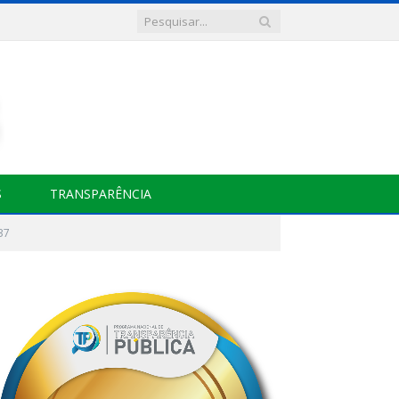
S
TRANSPARÊNCIA
37