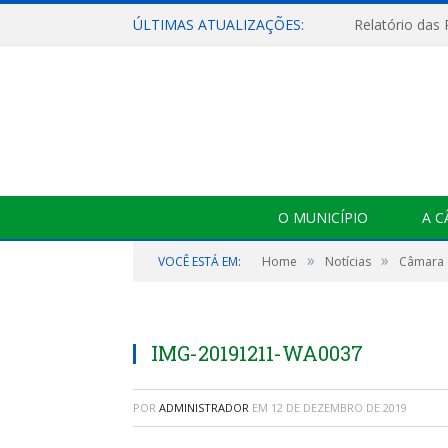
ÚLTIMAS ATUALIZAÇÕES:
Relatório das
O MUNICÍPIO
A 
»
»
VOCÊ ESTÁ EM:
Home
Notícias
Câmara d
IMG-20191211-WA0037
POR
ADMINISTRADOR
EM
12 DE DEZEMBRO DE 2019