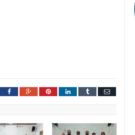
tter
Facebook
Google+
Pinterest
LinkedIn
Tumblr
Email