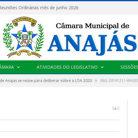
 Reuniões Ordinárias mês de junho 2026
CÂMARA
ATIVIDADES DO LEGISLATIVO
SESSÕE
»
e Anajas se reúne para deliberar sobre a LOA 2020
IMG-20191211-WA00
0