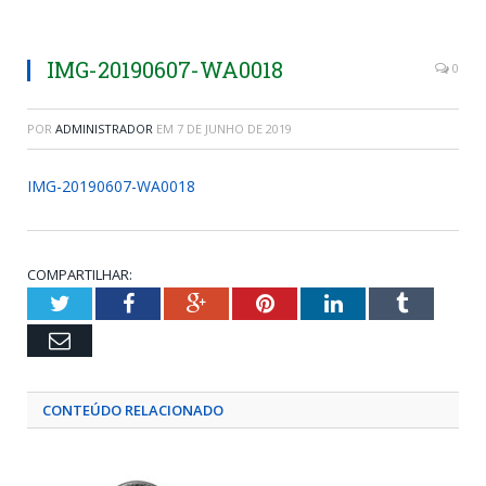
IMG-20190607-WA0018
0
POR
ADMINISTRADOR
EM
7 DE JUNHO DE 2019
IMG-20190607-WA0018
COMPARTILHAR:
Twitter
Facebook
Google+
Pinterest
LinkedIn
Tumblr
Email
CONTEÚDO RELACIONADO