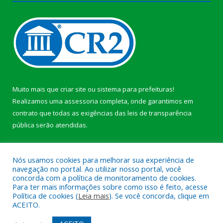
Muito mais que
criar site
ou
sistema para prefeituras
!
Realizamos uma
assessoria
completa, onde garantimos em
contrato que todas as exigências das
leis de transparência
pública
serão atendidas.
Conheça o
PNTP
e o
Radar da Transparência Pública
b
Nós usamos cookies para melhorar sua experiência de
navegação no portal. Ao utilizar nosso portal, você
concorda com a política de monitoramento de cookies.
Para ter mais informações sobre como isso é feito, acesse
Política de cookies (
Leia mais
). Se você concorda, clique em
Todos os direitos reservados a Câmara Municipal de Anajás.
ACEITO.
Mapa do Site
Acessar Área Administrativa