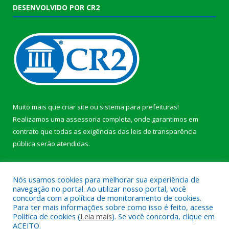
DESENVOLVIDO POR CR2
Muito mais que
criar site
ou
sistema para prefeituras
!
Realizamos uma
assessoria
completa, onde garantimos em
contrato que todas as exigências das
leis de transparência
pública
serão atendidas.
Conheça o
PNTP
e o
Radar da Transparência Pública
b
Nós usamos cookies para melhorar sua experiência de
navegação no portal. Ao utilizar nosso portal, você
concorda com a política de monitoramento de cookies.
Para ter mais informações sobre como isso é feito, acesse
Política de cookies (
Leia mais
). Se você concorda, clique em
Todos os direitos reservados a Câmara Municipal de Anajás.
ACEITO.